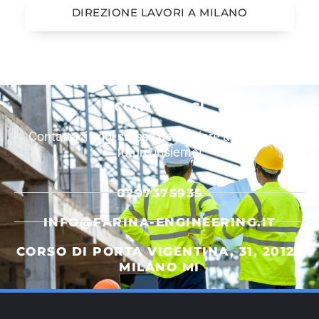
DIREZIONE LAVORI A MILANO
CONTATTACI
Contattaci oggi stesso per iniziare a costruire il
futuro insieme!
0297375935
INFO@FARINA-ENGINEERING.IT
CORSO DI PORTA VIGENTINA, 31, 20122
MILANO MI